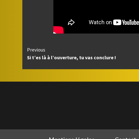
Continue
Previous
Si t’es là à l’ouverture, tu vas conclure !
Reading