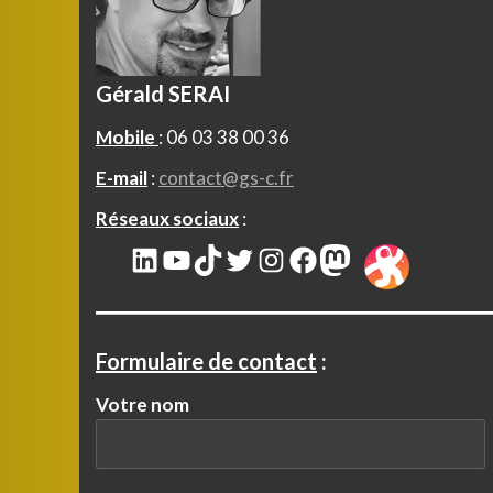
Gérald SERAI
Mobile
: 06 03 38 00 36
E-mail
:
contact@gs-c.fr
Réseaux sociaux
:
LinkedIn
YouTube
TikTok
Twitter
Instagram
Facebook
Mastodon
Formulaire de contact
:
Votre nom