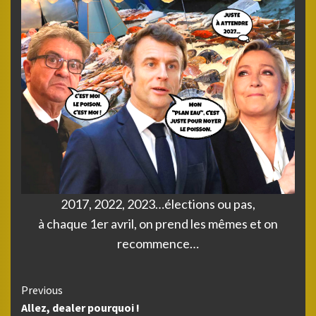
2017, 2022, 2023…élections ou pas,
à chaque 1er avril, on prend les mêmes et on
recommence…
Continue
Previous
Allez, dealer pourquoi !
Reading